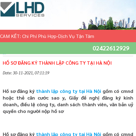
CAM KẾT: Chi Phí Phù Hợp-Dịch Vụ Tận Tâm
02422612929
Trang chủ
»
Tin tức
HỒ SƠ ĐĂNG KÝ THÀNH LẬP CÔNG TY TẠI HÀ NỘI
Date: 30-11-2021, 07:11:19
Hồ sơ đăng ký
thành lập công ty tại Hà Nội
gồm có cmnd
hoặc thẻ căn cước sao y, Giấy đề nghị đăng ký kinh
doanh, điều lệ công ty, danh sách thành viên, văn bản uỷ
quyền cho người nộp hồ sơ
Hồ sơ đăng ký
thành lập công ty tại Hà Nội
gồm có cmnd