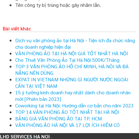
Tên công ty bị trùng hoặc gây nhầm lẫn.
Bài viết khác
Dịch vụ văn phòng ảo tại Hà Nội - Tiện ích đa chức năng
cho doanh nghiệp hiện đại
VĂN PHÒNG ẢO TẠI HÀ NỘI GIÁ TỐT NHẤT HÀ NỘI
Cho Thuê Văn Phòng Ảo Tại Hà Nội 500K/Tháng
TOP 3 VĂN PHÒNG ẢO HỒ CHÍ MINH, HÀ NÔI VÀ ĐÀ
NẴNG NÊN DÙNG
EXPAT IN VIETNAM NHỮNG GÌ NGƯỜI NƯỚC NGOÀI
CẦN TẠI VIỆT NAM
15 ý tưởng kinh doanh hay nhất dành cho doanh nhân
mới [Phiên bản 2023]
Coworking tại Hà Nội: Hướng dẫn cơ bản cho năm 2023
TOP 14 VĂN PHÒNG ẢO TỐT NHẤT TẠI HÀ NỘI
BẢNG GIÁ VĂN PHÒNG ẢO TẠI TP. HCM
VĂN PHÒNG ẢO HÀ NỘI VÀ 17 LỢI ÍCH HIẾM CÓ
LHD SERVICES HA NOI