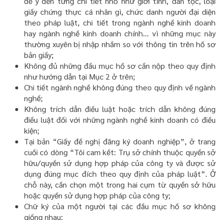
để ý đến từng chi tiết nhỏ như giới tính, dân tộc, loại
giấy chứng thực cá nhân gì, chức danh người đại diện
theo pháp luật, chi tiết trong ngành nghề kinh doanh
hay ngành nghề kinh doanh chính... vì những mục này
thường xuyên bị nhập nhầm so với thông tin trên hồ sơ
bản giấy;
Không đủ những đầu mục hồ sơ cần nộp theo quy định
như hướng dẫn tại Mục 2 ở trên;
Chi tiết ngành nghề không đúng theo quy định về ngành
nghề;
Không trích dẫn điều luật hoặc trích dẫn không đúng
điều luật đối với những ngành nghề kinh doanh có điều
kiện;
Tại bản “Giấy đề nghị đăng ký doanh nghiệp”, ở trang
cuối có dòng “Tôi cam kết: Trụ sở chính thuộc quyền sở
hữu/quyền sử dụng hợp pháp của công ty và được sử
dụng đúng mục đích theo quy định của pháp luật”. Ở
chỗ này, cần chọn một trong hai cụm từ quyền sở hữu
hoặc quyền sử dụng hợp pháp của công ty;
Chữ ký của một người tại các đầu mục hồ sơ không
giống nhau;